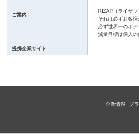
　RIZAP（ライ
ご案内
　それは必ずお客様
　必ず世界一のボデ
　減量目標は個人の
提携企業サイト
企業情報
プラ