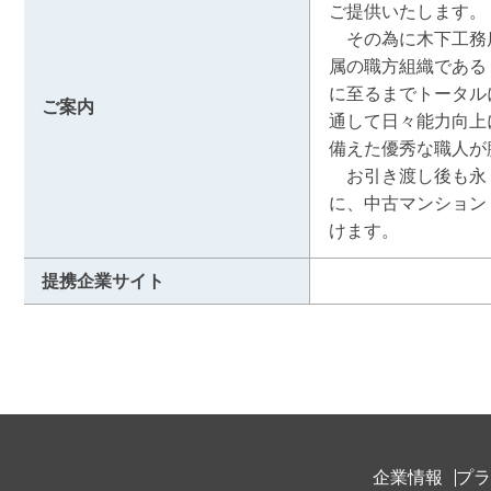
ご提供いたします。

　その為に木下工務
属の職方組織である
に至るまでトータル
ご案内
通して日々能力向上
備えた優秀な職人が
　お引き渡し後も永
に、中古マンション
けます。
提携企業サイト
企業情報
プラ