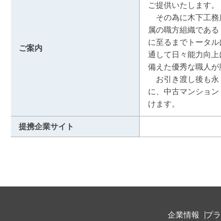
ご提供いたします。

　その為に木下工務
属の職方組織である
に至るまでトータル
ご案内
通して日々能力向上
備えた優秀な職人が
　お引き渡し後も永
に、中古マンション
けます。
提携企業サイト
企業情報
プラ