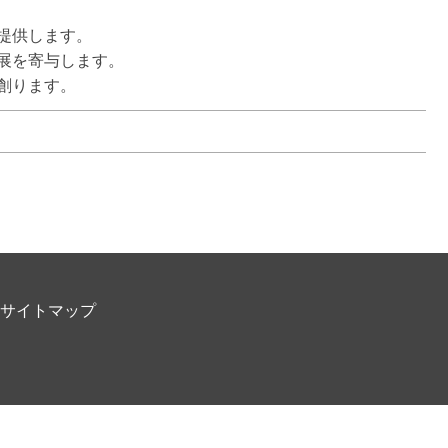
します。  

寄与します。  

創ります。
サイトマップ