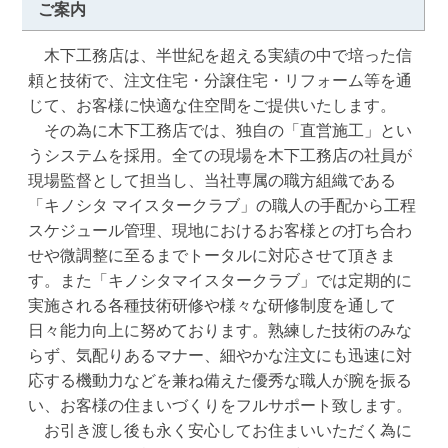
ご案内
　木下工務店は、半世紀を超える実績の中で培った信
頼と技術で、注文住宅・分譲住宅・リフォーム等を通
じて、お客様に快適な住空間をご提供いたします。

　その為に木下工務店では、独自の「直営施工」とい
うシステムを採用。全ての現場を木下工務店の社員が
現場監督として担当し、当社専属の職方組織である
「キノシタ マイスタークラブ」の職人の手配から工程
スケジュール管理、現地におけるお客様との打ち合わ
せや微調整に至るまでトータルに対応させて頂きま
す。また「キノシタマイスタークラブ」では定期的に
実施される各種技術研修や様々な研修制度を通して
日々能力向上に努めております。熟練した技術のみな
らず、気配りあるマナー、細やかな注文にも迅速に対
応する機動力などを兼ね備えた優秀な職人が腕を振る
い、お客様の住まいづくりをフルサポート致します。

　お引き渡し後も永く安心してお住まいいただく為に