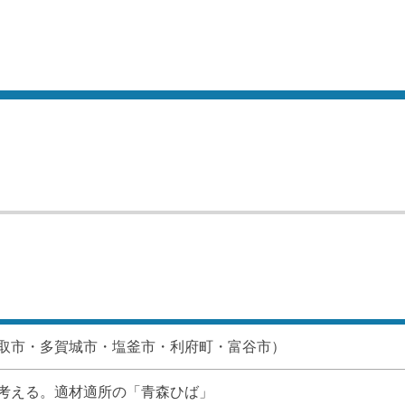
取市・多賀城市・塩釜市・利府町・富谷市）
考える。適材適所の「青森ひば」