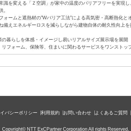
常識を変える「Ｚ空調」が家中の温度のバリアフリーを実現し
。

フォームと遮熱材の”Wバリア工法”による高気密・高断熱化とオ
ね備えエネルギーロスを減らしながら建物自体の耐久性向上を担
際の暮らしを体感・イメージし易いリアルサイズ展示場を展開

、リフォーム、保険等、住まいに関わるサービスをワンストッ
イバシーポリシー
利用規約
お問い合わせ
よくあるご質問
Copyright© NTT ExCPartner Corporation All rights Reserved.